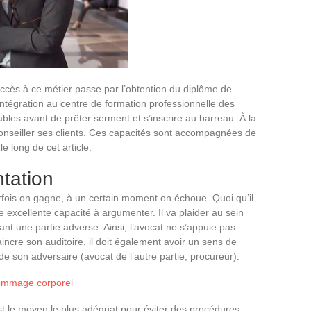
ccès à ce métier passe par l’obtention du diplôme de
’intégration au centre de formation professionnelle des
bles avant de prêter serment et s’inscrire au barreau. À la
conseiller ses clients. Ces capacités sont accompagnées de
e long de cet article.
tation
fois on gagne, à un certain moment on échoue. Quoi qu’il
e excellente capacité à argumenter. Il va plaider au sein
nt une partie adverse. Ainsi, l’avocat ne s’appuie pas
ncre son auditoire, il doit également avoir un sens de
de son adversaire (avocat de l’autre partie, procureur).
dommage corporel
’est le moyen le plus adéquat pour éviter des procédures