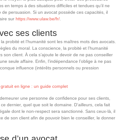
ps en temps à des situations difficiles et tendues qu’il ne
e de persuasion. Si un avocat possède ces capacités, il
faire sur
https://www.ulaw.be/fr/
.
vec ses clients
 la probité et l’humanité sont les maîtres mots des avocats.
ègles du moral. La conscience, la probité et l’humanité
 son client. À cela s’ajoute le devoir de ne pas conseiller
e seule affaire. Enfin, l’indépendance l’oblige à ne pas
conque influence (intérêts personnels ou pression
gratuit en ligne : un guide complet
de demeurer une personne de confidence pour ses clients,
ce dernier, quel que soit le domaine. D’ailleurs, cela fait
 légale dont le non-respect sera sanctionné. Sans ceux-là, il
ce de son client afin de pouvoir bien le conseiller, le donner
asse d’un avocat