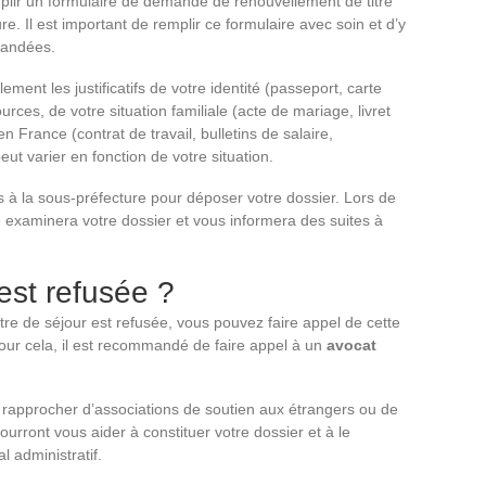
mplir un formulaire de demande de renouvellement de titre
ure. Il est important de remplir ce formulaire avec soin et d’y
emandées.
ement les justificatifs de votre identité (passeport, carte
urces, de votre situation familiale (acte de mariage, livret
en France (contrat de travail, bulletins de salaire,
eut varier en fonction de votre situation.
 à la sous-préfecture pour déposer votre dossier. Lors de
 examinera votre dossier et vous informera des suites à
est refusée ?
re de séjour est refusée, vous pouvez faire appel de cette
 Pour cela, il est recommandé de faire appel à un
avocat
us rapprocher d’associations de soutien aux étrangers ou de
urront vous aider à constituer votre dossier et à le
l administratif.