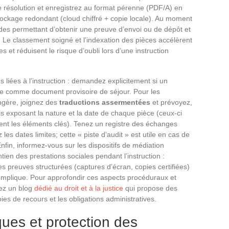
te résolution et enregistrez au format pérenne (PDF/A) en
ockage redondant (cloud chiffré + copie locale). Au moment
odes permettant d’obtenir une preuve d’envoi ou de dépôt et
 Le classement soigné et l’indexation des pièces accélèrent
t réduisent le risque d’oubli lors d’une instruction
s liées à l’instruction : demandez explicitement si un
le comme document provisoire de séjour. Pour les
ngère, joignez des
traductions assermentées
et prévoyez,
is exposant la nature et la date de chaque pièce (ceux-ci
ment les éléments clés). Tenez un registre des échanges
les dates limites; cette « piste d’audit » est utile en cas de
Enfin, informez-vous sur les dispositifs de médiation
ntien des prestations sociales pendant l’instruction :
preuves structurées (captures d’écran, copies certifiées)
e complique. Pour approfondir ces aspects procéduraux et
tez un blog
dédié au droit et à la justice
qui propose des
ies de recours et les obligations administratives.
ues et protection des