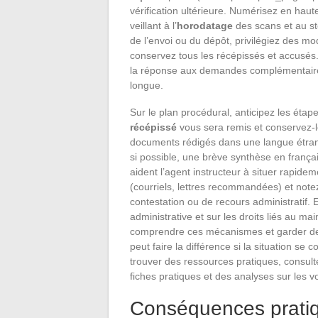
vérification ultérieure. Numérisez en hau
veillant à l’
horodatage
des scans et au st
de l’envoi ou du dépôt, privilégiez des m
conservez tous les récépissés et accusés.
la réponse aux demandes complémentaires e
longue.
Sur le plan procédural, anticipez les étape
récépissé
vous sera remis et conservez-
documents rédigés dans une langue étra
si possible, une brève synthèse en frança
aident l’agent instructeur à situer rapide
(courriels, lettres recommandées) et notez 
contestation ou de recours administratif. 
administrative et sur les droits liés au mai
comprendre ces mécanismes et garder des 
peut faire la différence si la situation s
trouver des ressources pratiques, consul
fiches pratiques et des analyses sur les vo
Conséquences pratiq