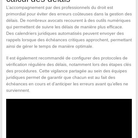
L’accompagnement par des professionnels du droit est
primordial pour éviter des erreurs coûteuses dans la gestion des
délais. De nombreux avocats recourent à des outils numériques
qui permettent de suivre les délais de manière plus efficace.
Des calendriers juridiques automatisés peuvent envoyer des
rappels lorsque des échéances critiques approchent, permettant
ainsi de gérer le temps de manière optimale.
Il est également recommandé de configurer des protocoles de
vérification régulière des délais, notamment lors des étapes clés
des procédures. Cette vigilance partagée au sein des équipes
juridiques permet de garantir que chacun est au fait des
échéances en cours et d’anticiper les erreurs avant qu’elles ne
surviennent.